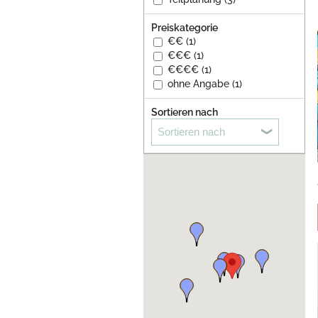
Preiskategorie
€€ (1)
€€€ (1)
€€€€ (1)
ohne Angabe (1)
Sortieren nach
Sortieren nach
Unterstützung vom
Wedding Planner
Findet hier eine Liste
professioneller Hochzeitsplaner,
die Euch bei der Planung für Eure
Hochzeit unterstützen und Eure
ganz persönlichen
Hochzeitsträume verwirklichen ...
Bei der Organisation Eurer