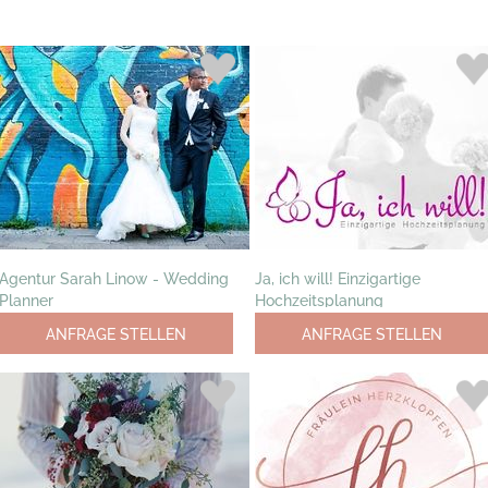
Agentur Sarah Linow - Wedding
Ja, ich will! Einzigartige
Planner
Hochzeitsplanung
ANFRAGE STELLEN
ANFRAGE STELLEN