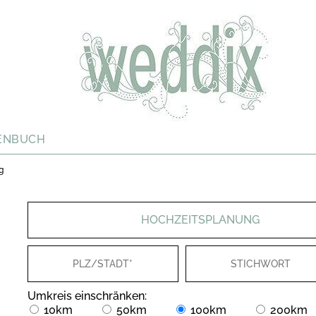
ENBUCH
g
HOCHZEITSPLANUNG
Umkreis einschränken:
10km
50km
100km
200km