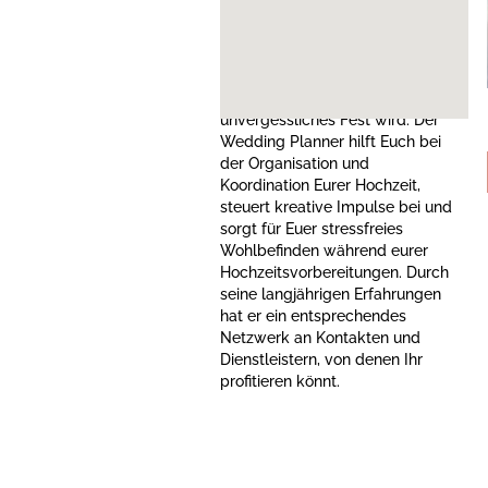
Hochzeit müsst Ihr an 1.000
Dinge denken. Jedes Detail muss
sorgfältig geplant und
abgestimmt werden, damit Eure
Hochzeit ein rundum gelungenes,
unvergessliches Fest wird. Der
Wedding Planner hilft Euch bei
der Organisation und
Koordination Eurer Hochzeit,
steuert kreative Impulse bei und
sorgt für Euer stressfreies
Wohlbefinden während eurer
Hochzeitsvorbereitungen. Durch
seine langjährigen Erfahrungen
hat er ein entsprechendes
Netzwerk an Kontakten und
Dienstleistern, von denen Ihr
profitieren könnt.