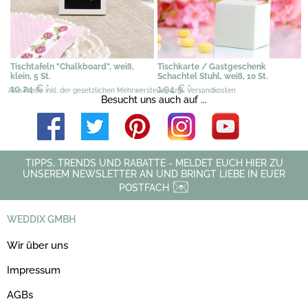
Tischtafeln "Chalkboard", weiß,
Tischkarte / Gastgeschenk
klein, 5 St.
Schachtel Stuhl, weiß, 10 St.
10,24 €
*
1,94 €
*
*Alle Preise inkl. der gesetzlichen Mehrwersteuer, zzgl. Versandkosten
Besucht uns auch auf ...
TIPPS, TRENDS UND RABATTE - MELDET EUCH HIER ZU
UNSEREM NEWSLETTER AN UND BRINGT LIEBE IN EUER
POSTFACH
WEDDIX GMBH
Wir über uns
Impressum
AGBs