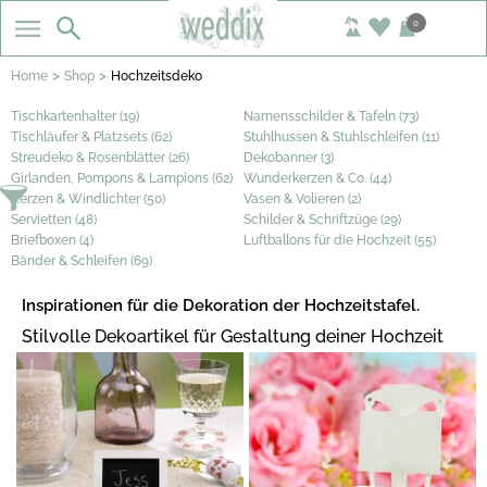
0
>
>
Home
Shop
Hochzeitsdeko
Tischkartenhalter (19)
Namensschilder & Tafeln (73)
Tischläufer & Platzsets (62)
Stuhlhussen & Stuhlschleifen (11)
Streudeko & Rosenblätter (26)
Dekobanner (3)
Girlanden, Pompons & Lampions (62)
Wunderkerzen & Co. (44)
Kerzen & Windlichter (50)
Vasen & Volieren (2)
Servietten (48)
Schilder & Schriftzüge (29)
Briefboxen (4)
Luftballons für die Hochzeit (55)
Bänder & Schleifen (69)
Inspirationen für die Dekoration der Hochzeitstafel.
Stilvolle Dekoartikel für Gestaltung deiner Hochzeit