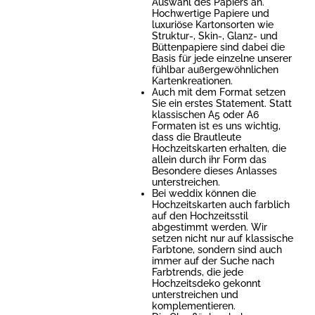
Auswahl des Papiers an.
Hochwertige Papiere und
luxuriöse Kartonsorten wie
Struktur-, Skin-, Glanz- und
Büttenpapiere sind dabei die
Basis für jede einzelne unserer
fühlbar außergewöhnlichen
Kartenkreationen.
Auch mit dem Format setzen
Sie ein erstes Statement. Statt
klassischen A5 oder A6
Formaten ist es uns wichtig,
dass die Brautleute
Hochzeitskarten erhalten, die
allein durch ihr Form das
Besondere dieses Anlasses
unterstreichen.
Bei weddix können die
Hochzeitskarten auch farblich
auf den Hochzeitsstil
abgestimmt werden. Wir
setzen nicht nur auf klassische
Farbtone, sondern sind auch
immer auf der Suche nach
Farbtrends, die jede
Hochzeitsdeko gekonnt
unterstreichen und
komplementieren.