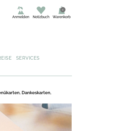
0
Anmelden
Notizbuch
Warenkorb
REISE
SERVICES
enükarten, Dankeskarten,