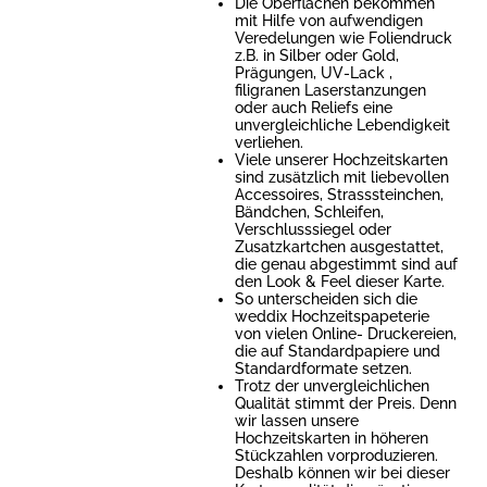
Die Oberflächen bekommen
mit Hilfe von aufwendigen
Veredelungen wie Foliendruck
z.B. in Silber oder Gold,
Prägungen, UV-Lack ,
filigranen Laserstanzungen
oder auch Reliefs eine
unvergleichliche Lebendigkeit
verliehen.
Viele unserer Hochzeitskarten
sind zusätzlich mit liebevollen
Accessoires, Strasssteinchen,
Bändchen, Schleifen,
Verschlusssiegel oder
Zusatzkartchen ausgestattet,
die genau abgestimmt sind auf
den Look & Feel dieser Karte.
So unterscheiden sich die
weddix Hochzeitspapeterie
von vielen Online- Druckereien,
die auf Standardpapiere und
Standardformate setzen.
Trotz der unvergleichlichen
Qualität stimmt der Preis. Denn
wir lassen unsere
Hochzeitskarten in höheren
Stückzahlen vorproduzieren.
Deshalb können wir bei dieser