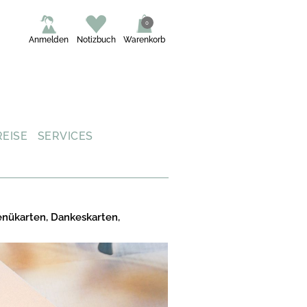
0
Anmelden
Notizbuch
Warenkorb
REISE
SERVICES
enükarten, Dankeskarten,