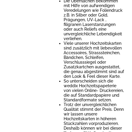
Die Oberflächen bekommen
mit Hilfe von aufwendigen
Veredelungen wie Foliendruck
z.B. in Silber oder Gold,
Prägungen, UV-Lack ,
filigranen Laserstanzungen
oder auch Reliefs eine
unvergleichliche Lebendigkeit
verliehen.
Viele unserer Hochzeitskarten
sind zusätzlich mit liebevollen
Accessoires, Strasssteinchen,
Bändchen, Schleifen,
Verschlusssiegel oder
Zusatzkartchen ausgestattet,
die genau abgestimmt sind auf
den Look & Feel dieser Karte.
So unterscheiden sich die
weddix Hochzeitspapeterie
von vielen Online- Druckereien,
die auf Standardpapiere und
Standardformate setzen.
Trotz der unvergleichlichen
Qualität stimmt der Preis. Denn
wir lassen unsere
Hochzeitskarten in höheren
Stückzahlen vorproduzieren.
Deshalb können wir bei dieser