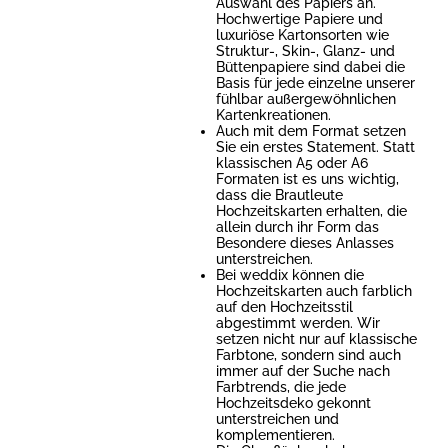
Auswahl des Papiers an.
Hochwertige Papiere und
luxuriöse Kartonsorten wie
Struktur-, Skin-, Glanz- und
Büttenpapiere sind dabei die
Basis für jede einzelne unserer
fühlbar außergewöhnlichen
Kartenkreationen.
Auch mit dem Format setzen
Sie ein erstes Statement. Statt
klassischen A5 oder A6
Formaten ist es uns wichtig,
dass die Brautleute
Hochzeitskarten erhalten, die
allein durch ihr Form das
Besondere dieses Anlasses
unterstreichen.
Bei weddix können die
Hochzeitskarten auch farblich
auf den Hochzeitsstil
abgestimmt werden. Wir
setzen nicht nur auf klassische
Farbtone, sondern sind auch
immer auf der Suche nach
Farbtrends, die jede
Hochzeitsdeko gekonnt
unterstreichen und
komplementieren.