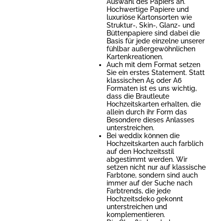
Auswahl des Papiers an.
Hochwertige Papiere und
luxuriöse Kartonsorten wie
Struktur-, Skin-, Glanz- und
Büttenpapiere sind dabei die
Basis für jede einzelne unserer
fühlbar außergewöhnlichen
Kartenkreationen.
Auch mit dem Format setzen
Sie ein erstes Statement. Statt
klassischen A5 oder A6
Formaten ist es uns wichtig,
dass die Brautleute
Hochzeitskarten erhalten, die
allein durch ihr Form das
Besondere dieses Anlasses
unterstreichen.
Bei weddix können die
Hochzeitskarten auch farblich
auf den Hochzeitsstil
abgestimmt werden. Wir
setzen nicht nur auf klassische
Farbtone, sondern sind auch
immer auf der Suche nach
Farbtrends, die jede
Hochzeitsdeko gekonnt
unterstreichen und
komplementieren.