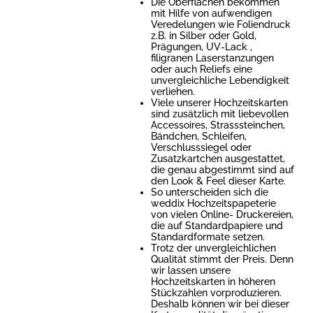
Die Oberflächen bekommen
mit Hilfe von aufwendigen
Veredelungen wie Foliendruck
z.B. in Silber oder Gold,
Prägungen, UV-Lack ,
filigranen Laserstanzungen
oder auch Reliefs eine
unvergleichliche Lebendigkeit
verliehen.
Viele unserer Hochzeitskarten
sind zusätzlich mit liebevollen
Accessoires, Strasssteinchen,
Bändchen, Schleifen,
Verschlusssiegel oder
Zusatzkartchen ausgestattet,
die genau abgestimmt sind auf
den Look & Feel dieser Karte.
So unterscheiden sich die
weddix Hochzeitspapeterie
von vielen Online- Druckereien,
die auf Standardpapiere und
Standardformate setzen.
Trotz der unvergleichlichen
Qualität stimmt der Preis. Denn
wir lassen unsere
Hochzeitskarten in höheren
Stückzahlen vorproduzieren.
Deshalb können wir bei dieser