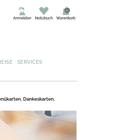
0
Anmelden
Notizbuch
Warenkorb
REISE
SERVICES
enükarten, Dankeskarten,