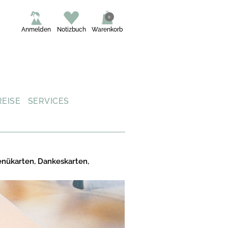
0
Anmelden
Notizbuch
Warenkorb
REISE
SERVICES
enükarten, Dankeskarten,