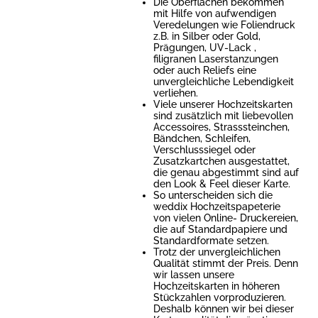
Die Oberflächen bekommen
mit Hilfe von aufwendigen
Veredelungen wie Foliendruck
z.B. in Silber oder Gold,
Prägungen, UV-Lack ,
filigranen Laserstanzungen
oder auch Reliefs eine
unvergleichliche Lebendigkeit
verliehen.
Viele unserer Hochzeitskarten
sind zusätzlich mit liebevollen
Accessoires, Strasssteinchen,
Bändchen, Schleifen,
Verschlusssiegel oder
Zusatzkartchen ausgestattet,
die genau abgestimmt sind auf
den Look & Feel dieser Karte.
So unterscheiden sich die
weddix Hochzeitspapeterie
von vielen Online- Druckereien,
die auf Standardpapiere und
Standardformate setzen.
Trotz der unvergleichlichen
Qualität stimmt der Preis. Denn
wir lassen unsere
Hochzeitskarten in höheren
Stückzahlen vorproduzieren.
Deshalb können wir bei dieser