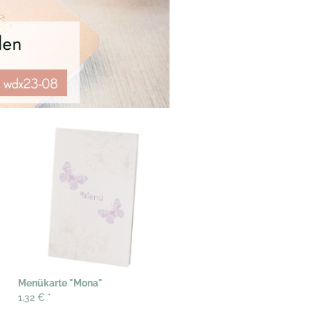
Menükarte "Mona"
1,32 €
*