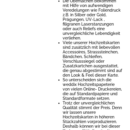
Die Oberflächen bekommen
mit Hilfe von aufwendigen
Veredelungen wie Foliendruck
z.B. in Silber oder Gold,
Prägungen, UV-Lack ,
filigranen Laserstanzungen
oder auch Reliefs eine
unvergleichliche Lebendigkeit
verliehen.
Viele unserer Hochzeitskarten
sind zusätzlich mit liebevollen
Accessoires, Strasssteinchen,
Bändchen, Schleifen,
Verschlusssiegel oder
Zusatzkartchen ausgestattet,
die genau abgestimmt sind auf
den Look & Feel dieser Karte.
So unterscheiden sich die
weddix Hochzeitspapeterie
von vielen Online- Druckereien,
die auf Standardpapiere und
Standardformate setzen.
Trotz der unvergleichlichen
Qualität stimmt der Preis. Denn
wir lassen unsere
Hochzeitskarten in höheren
Stückzahlen vorproduzieren.
Deshalb können wir bei dieser