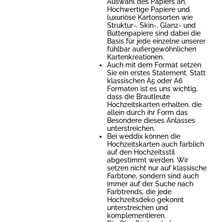
Auswahl des Papiers an.
Hochwertige Papiere und
luxuriöse Kartonsorten wie
Struktur-, Skin-, Glanz- und
Büttenpapiere sind dabei die
Basis für jede einzelne unserer
fühlbar außergewöhnlichen
Kartenkreationen.
Auch mit dem Format setzen
Sie ein erstes Statement. Statt
klassischen A5 oder A6
Formaten ist es uns wichtig,
dass die Brautleute
Hochzeitskarten erhalten, die
allein durch ihr Form das
Besondere dieses Anlasses
unterstreichen.
Bei weddix können die
Hochzeitskarten auch farblich
auf den Hochzeitsstil
abgestimmt werden. Wir
setzen nicht nur auf klassische
Farbtone, sondern sind auch
immer auf der Suche nach
Farbtrends, die jede
Hochzeitsdeko gekonnt
unterstreichen und
komplementieren.