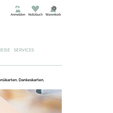
0
Anmelden
Notizbuch
Warenkorb
REISE
SERVICES
enükarten, Dankeskarten,