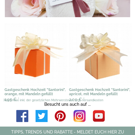
Gastgeschenk Hochzeit "Santorini",
Gastgeschenk Hochzeit "Santorini",
orange, mit Mandeln gefüllt
apricot, mit Mandeln gefüllt
1,95 €
*
2,00 €
*
*Alle Preise inkl. der gesetzlichen Mehrwersteuer, zzgl. Versandkosten
Besucht uns auch auf ...
TIPPS, TRENDS UND RABATTE - MELDET EUCH HIER ZU