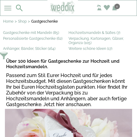
0
>
>
Home
Shop
Gastgeschenke
Gastgeschenke mit Mandeln (85)
Hochzeitsmandeln & Süßes (7)
Personalisierte Gastgeschenke (62)
Verpackung, Kartonagen, Gläser,
Organza (105)
Anhänger, Bänder, Sticker (164)
Weitere schöne Ideen (17)
Über 100 Ideen für Gastgeschenke zur Hochzeit und
Hochzeitsmandeln.
Passend zum Stil Eurer Hochzeit und für jedes
Hochzeitsbudget. Mit diesen Gastgeschenken könnt
Ihr bei Euren Hochzeitsgästen punkten. Hier findet Ihr
Zubehör von der Verpackung bis zu
Hochzeitsmandeln und Anhängern, aber auch fertige
Gastgeschenke. Jetzt hier anschauen.