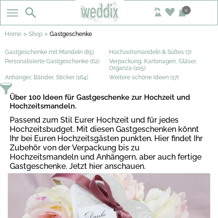
0
>
>
Home
Shop
Gastgeschenke
Gastgeschenke mit Mandeln (85)
Hochzeitsmandeln & Süßes (7)
Personalisierte Gastgeschenke (62)
Verpackung, Kartonagen, Gläser,
Organza (105)
Anhänger, Bänder, Sticker (164)
Weitere schöne Ideen (17)
Über 100 Ideen für Gastgeschenke zur Hochzeit und
Hochzeitsmandeln.
Passend zum Stil Eurer Hochzeit und für jedes
Hochzeitsbudget. Mit diesen Gastgeschenken könnt
Ihr bei Euren Hochzeitsgästen punkten. Hier findet Ihr
Zubehör von der Verpackung bis zu
Hochzeitsmandeln und Anhängern, aber auch fertige
Gastgeschenke. Jetzt hier anschauen.