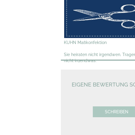
KUHN Maßkonfektion
Sie heiraten nicht irgendwen. Trage
nicht irgendwas.
EIGENE BEWERTUNG SC
SCHREIBEN