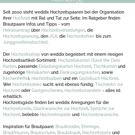
POSTFACH
Seit 2000 steht weddix Hochzeitspaaren bei der Organisation
ihrer
Hochzeit
mit Rat und Tat zur Seite. Im Ratgeber finden
Brautpaare Infos und Tipps - vom
Heiratsantrag
über
Hochzeitseinladungen
, die
Hochzeitsplanung
, den
JGA
, die
Hochzeitsfeier
bis zum
Junggesellenabschied
.
Der
Hochzeitsshop
von weddix begeistert mit einem riesigen
Hochzeitsartikel-Sortiment:
Hochzeitskarten
(Save the Date
Karten
, passende
Einladungskarten Hochzeit
,
Tischkarten
und
zugehörige
Menükarten
und
Danksagungskarten
, sowie
Kirchenhefte
),
Hochzeitsalben
und ein
Gästebuch Hochzeit
.
Wer
Hochzeitsdeko
sucht wird ebenso fündig:
Tischdeko zur
Hochzeit
oder
Gastgeschenke
,
Hochzeitsmandeln
- alles ist
erhältlich.
Hochzeitsgäste finden bei weddix Anregungen für die
Hochzeitsrede
,
Glückwünsche zur Hochzeit
,
Sprüche zur
Hochzeit
, beliebte
Hochzeitsspiele
und
Hochzeitswünsche
.
Inspiration für Brautpaare:
Brautkleider
,
Eheringe
,
Brautfrisuren
,
Brautschuhe
,
Brautstrauß
,
Hochzeitstorte
und