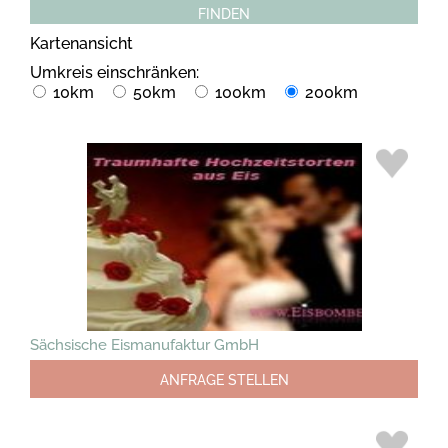
FINDEN
Kartenansicht
Umkreis einschränken:
10km
50km
100km
200km
Sächsische Eismanufaktur GmbH
ANFRAGE STELLEN