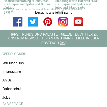
Hochzeitseinladung "Fleur", rosa,
Einladungskarte Hochzeit "Mia"
Kraftpapier mit Spitze und Blüten
Kraftpapier mit Spitze und
Vintage
Juteband, Klappkarte
*Alle Preise inkl. der gesetzlichen Mehrwersteuer, zzgl. Versandkosten
3,89 €
*
2,76 €
*
Besucht uns auch auf ...
TIPPS, TRENDS UND RABATTE - MELDET EUCH HIER ZU
UNSEREM NEWSLETTER AN UND BRINGT LIEBE IN EUER
POSTFACH
WEDDIX GMBH
Wir über uns
Impressum
AGBs
Datenschutz
Jobs
B2B SERVICE