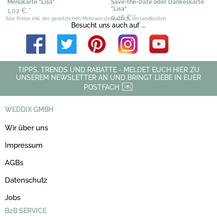
Menükarte "Lisa"
Save-the-Date oder Dankeskarte
"Lisa"
1,02 €
*
0,46 €
*
*Alle Preise inkl. der gesetzlichen Mehrwersteuer, zzgl. Versandkosten
Besucht uns auch auf ...
TIPPS, TRENDS UND RABATTE - MELDET EUCH HIER ZU
UNSEREM NEWSLETTER AN UND BRINGT LIEBE IN EUER
POSTFACH
WEDDIX GMBH
Wir über uns
Impressum
AGBs
Datenschutz
Jobs
B2B SERVICE