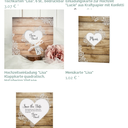
Tischkarten "Lisa", 6 St., bedruckbar
Einladungskarte zur Hochzeit
"Lucie" aus Kraftpapier mit Konfetti
3,07 €
*
2,91 €
2,39 €
*
Hochzeitseinladung "Lisa"
Menükarte "Lisa"
Klappkarte quadratisch,
1,02 €
*
Holzdesign Vintage
2,09 €
*