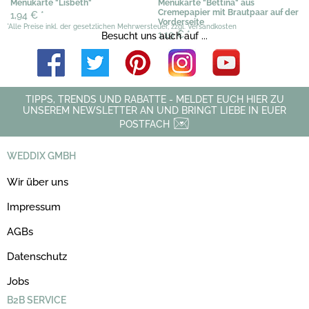
Menükarte "Lisbeth"
Menükarte "Bettina" aus
Cremepapier mit Brautpaar auf der
1,94 €
*
Vorderseite
*Alle Preise inkl. der gesetzlichen Mehrwersteuer, zzgl. Versandkosten
1,19 €
*
Besucht uns auch auf ...
TIPPS, TRENDS UND RABATTE - MELDET EUCH HIER ZU
UNSEREM NEWSLETTER AN UND BRINGT LIEBE IN EUER
POSTFACH
WEDDIX GMBH
Wir über uns
Impressum
AGBs
Datenschutz
Jobs
B2B SERVICE