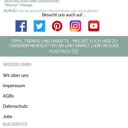
Save-the-Date oder Dankeskarte
"Sharon" Vintage
0,71 €
*
*Alle Preise inkl. der gesetzlichen Mehrwersteuer, zzgl. Versandkosten
Besucht uns auch auf ...
TIPPS, TRENDS UND RABATTE - MELDET EUCH HIER ZU
UNSEREM NEWSLETTER AN UND BRINGT LIEBE IN EUER
POSTFACH
WEDDIX GMBH
Wir über uns
Impressum
AGBs
Datenschutz
Jobs
B2B SERVICE