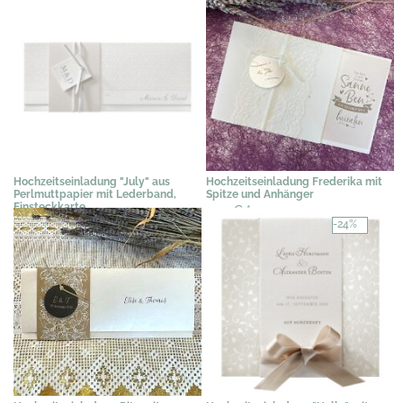
Hochzeitseinladung "July" aus
Hochzeitseinladung Frederika mit
Perlmuttpapier mit Lederband,
Spitze und Anhänger
Einsteckkarte
2,39 €
*
3,07 €
*
-24%