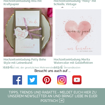
Hochzeitseinladung Rita mit
Hochzeitseinladung "Holly" mit
Kraftpapier
Schleife, Vintage
2,49 €
*
3,02 €
2,29 €
*
Hochzeitseinladung Patty Boho
Hochzeitseinladung Marita
Style mit Leinenband
Watercolor mit Goldeffekten
2,19 €
*
2,19 €
*
*Alle Preise inkl. der gesetzlichen Mehrwersteuer, zzgl. Versandkosten
Besucht uns auch auf ...
TIPPS, TRENDS UND RABATTE - MELDET EUCH HIER ZU
UNSEREM NEWSLETTER AN UND BRINGT LIEBE IN EUER
POSTFACH