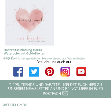
Hochzeitseinladung Marita
Watercolor mit Goldeffekten
2,19 €
*
*Alle Preise inkl. der gesetzlichen Mehrwersteuer, zzgl. Versandkosten
Besucht uns auch auf ...
TIPPS, TRENDS UND RABATTE - MELDET EUCH HIER ZU
UNSEREM NEWSLETTER AN UND BRINGT LIEBE IN EUER
POSTFACH
WEDDIX GMBH