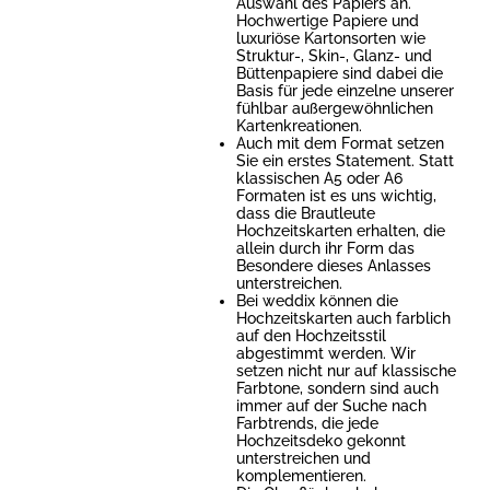
Auswahl des Papiers an.
Hochwertige Papiere und
luxuriöse Kartonsorten wie
Struktur-, Skin-, Glanz- und
Büttenpapiere sind dabei die
Basis für jede einzelne unserer
fühlbar außergewöhnlichen
Kartenkreationen.
Auch mit dem Format setzen
Sie ein erstes Statement. Statt
klassischen A5 oder A6
Formaten ist es uns wichtig,
dass die Brautleute
Hochzeitskarten erhalten, die
allein durch ihr Form das
Besondere dieses Anlasses
unterstreichen.
Bei weddix können die
Hochzeitskarten auch farblich
auf den Hochzeitsstil
abgestimmt werden. Wir
setzen nicht nur auf klassische
Farbtone, sondern sind auch
immer auf der Suche nach
Farbtrends, die jede
Hochzeitsdeko gekonnt
unterstreichen und
komplementieren.