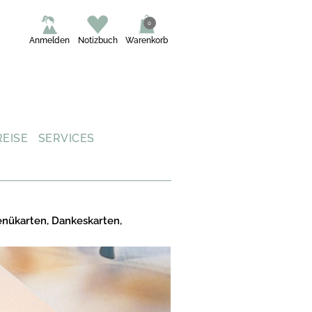
0
Anmelden
Notizbuch
Warenkorb
REISE
SERVICES
enükarten, Dankeskarten,