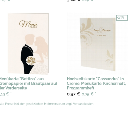
-23%
Menükarte "Bettina" aus
Hochzeitskarte "Cassandra" in
Cremepapier mit Brautpaar auf
Creme, Menükarte, Kirchenheft,
der Vorderseite
Programmheft
0,97 €
1,19 €
*
0,75 €
*
Alle Preise inkl. der gesetzlichen Mehrwersteuer, zzgl. Versandkosten