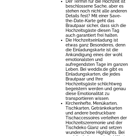
Der Termin für die Hochzeit ist
beschlossene Sache, aber es
stehen noch nicht alle anderen
Details fest? Mit einer Save-
the-Date-Karte geht das
Brautpaar sicher, dass sich die
Hochzeitsgäste diesen Tag
auch garantiert frei halten.
Die Hochzeitseinladung ist
etwas ganz Besonderes, denn
die Einladungskarte ist die
Ankündigung eines der wohl
emotionalsten und
aufregendsten Tage im ganzen
Leben. Bei weddix.de gibt es
Einladungskarten, die jedes
Brautpaar und Ihre
Hochzeitsgäste schlichtweg
begeistern werden und genau
diese Emotionalität zu
transportieren wissen.
Kirchenhefte, Menükarten,
Tischkarten, Getränkekarten
und andere bedruckbare
Tischaccessoires verleihen der
Hochzeitszeremonie und der
Tischdeko Glanz und setzen
wunderschöne Highlights. Bei