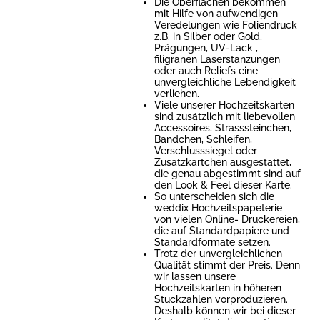
Die Oberflächen bekommen
mit Hilfe von aufwendigen
Veredelungen wie Foliendruck
z.B. in Silber oder Gold,
Prägungen, UV-Lack ,
filigranen Laserstanzungen
oder auch Reliefs eine
unvergleichliche Lebendigkeit
verliehen.
Viele unserer Hochzeitskarten
sind zusätzlich mit liebevollen
Accessoires, Strasssteinchen,
Bändchen, Schleifen,
Verschlusssiegel oder
Zusatzkartchen ausgestattet,
die genau abgestimmt sind auf
den Look & Feel dieser Karte.
So unterscheiden sich die
weddix Hochzeitspapeterie
von vielen Online- Druckereien,
die auf Standardpapiere und
Standardformate setzen.
Trotz der unvergleichlichen
Qualität stimmt der Preis. Denn
wir lassen unsere
Hochzeitskarten in höheren
Stückzahlen vorproduzieren.
Deshalb können wir bei dieser