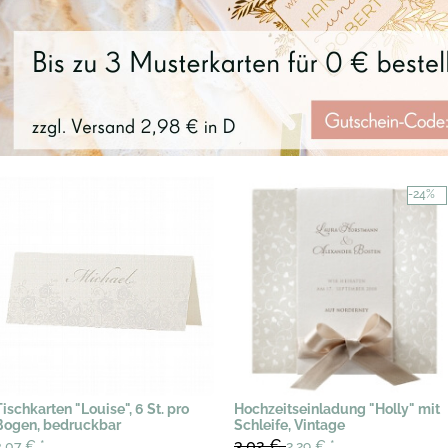
-24%
Tischkarten "Louise", 6 St. pro
Hochzeitseinladung "Holly" mit
Bogen, bedruckbar
Schleife, Vintage
3,02 €
3,07 €
*
2,29 €
*