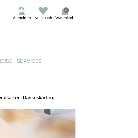
0
Anmelden
Notizbuch
Warenkorb
REISE
SERVICES
enükarten, Dankeskarten,