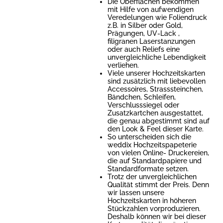
Die Oberflächen bekommen
mit Hilfe von aufwendigen
Veredelungen wie Foliendruck
z.B. in Silber oder Gold,
Prägungen, UV-Lack ,
filigranen Laserstanzungen
oder auch Reliefs eine
unvergleichliche Lebendigkeit
verliehen.
Viele unserer Hochzeitskarten
sind zusätzlich mit liebevollen
Accessoires, Strasssteinchen,
Bändchen, Schleifen,
Verschlusssiegel oder
Zusatzkartchen ausgestattet,
die genau abgestimmt sind auf
den Look & Feel dieser Karte.
So unterscheiden sich die
weddix Hochzeitspapeterie
von vielen Online- Druckereien,
die auf Standardpapiere und
Standardformate setzen.
Trotz der unvergleichlichen
Qualität stimmt der Preis. Denn
wir lassen unsere
Hochzeitskarten in höheren
Stückzahlen vorproduzieren.
Deshalb können wir bei dieser