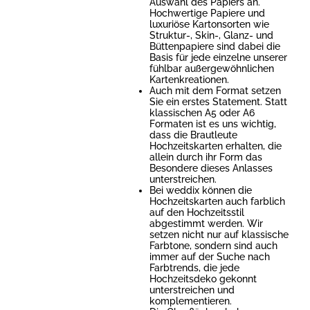
Auswahl des Papiers an.
Hochwertige Papiere und
luxuriöse Kartonsorten wie
Struktur-, Skin-, Glanz- und
Büttenpapiere sind dabei die
Basis für jede einzelne unserer
fühlbar außergewöhnlichen
Kartenkreationen.
Auch mit dem Format setzen
Sie ein erstes Statement. Statt
klassischen A5 oder A6
Formaten ist es uns wichtig,
dass die Brautleute
Hochzeitskarten erhalten, die
allein durch ihr Form das
Besondere dieses Anlasses
unterstreichen.
Bei weddix können die
Hochzeitskarten auch farblich
auf den Hochzeitsstil
abgestimmt werden. Wir
setzen nicht nur auf klassische
Farbtone, sondern sind auch
immer auf der Suche nach
Farbtrends, die jede
Hochzeitsdeko gekonnt
unterstreichen und
komplementieren.