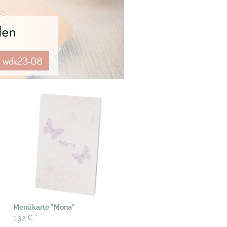
Menükarte "Mona"
1,32 €
*