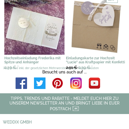
Hochzeitseinladung Frederika mit
Einladungskarte zur Hochzeit
Spitze und Anhänger
"Lucie" aus Kraftpapier mit Konfetti
2,39 €
*
2,91 €
2,39 €
*
*Alle Preise inkl. der gesetzlichen Mehrwersteuer, zzgl. Versandkosten
Besucht uns auch auf ...
TIPPS, TRENDS UND RABATTE - MELDET EUCH HIER ZU
UNSEREM NEWSLETTER AN UND BRINGT LIEBE IN EUER
POSTFACH
WEDDIX GMBH