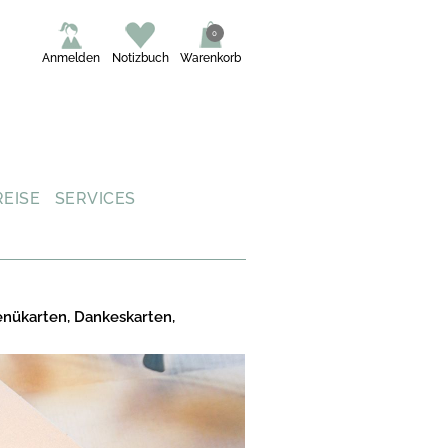
0
Anmelden
Notizbuch
Warenkorb
REISE
SERVICES
enükarten, Dankeskarten,