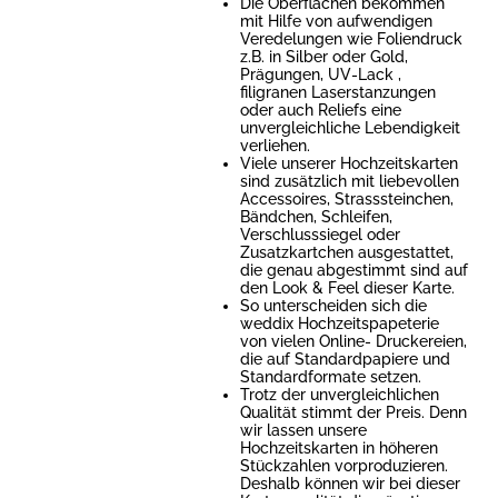
Die Oberflächen bekommen
mit Hilfe von aufwendigen
Veredelungen wie Foliendruck
z.B. in Silber oder Gold,
Prägungen, UV-Lack ,
filigranen Laserstanzungen
oder auch Reliefs eine
unvergleichliche Lebendigkeit
verliehen.
Viele unserer Hochzeitskarten
sind zusätzlich mit liebevollen
Accessoires, Strasssteinchen,
Bändchen, Schleifen,
Verschlusssiegel oder
Zusatzkartchen ausgestattet,
die genau abgestimmt sind auf
den Look & Feel dieser Karte.
So unterscheiden sich die
weddix Hochzeitspapeterie
von vielen Online- Druckereien,
die auf Standardpapiere und
Standardformate setzen.
Trotz der unvergleichlichen
Qualität stimmt der Preis. Denn
wir lassen unsere
Hochzeitskarten in höheren
Stückzahlen vorproduzieren.
Deshalb können wir bei dieser