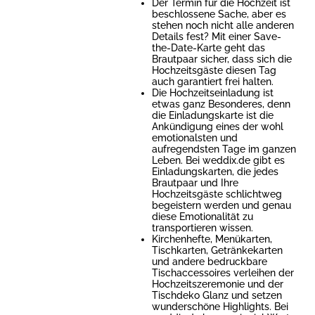
Der Termin für die Hochzeit ist
beschlossene Sache, aber es
stehen noch nicht alle anderen
Details fest? Mit einer Save-
the-Date-Karte geht das
Brautpaar sicher, dass sich die
Hochzeitsgäste diesen Tag
auch garantiert frei halten.
Die Hochzeitseinladung ist
etwas ganz Besonderes, denn
die Einladungskarte ist die
Ankündigung eines der wohl
emotionalsten und
aufregendsten Tage im ganzen
Leben. Bei weddix.de gibt es
Einladungskarten, die jedes
Brautpaar und Ihre
Hochzeitsgäste schlichtweg
begeistern werden und genau
diese Emotionalität zu
transportieren wissen.
Kirchenhefte, Menükarten,
Tischkarten, Getränkekarten
und andere bedruckbare
Tischaccessoires verleihen der
Hochzeitszeremonie und der
Tischdeko Glanz und setzen
wunderschöne Highlights. Bei