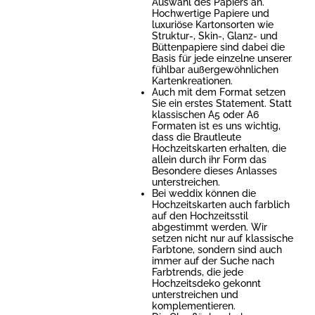
Auswahl des Papiers an.
Hochwertige Papiere und
luxuriöse Kartonsorten wie
Struktur-, Skin-, Glanz- und
Büttenpapiere sind dabei die
Basis für jede einzelne unserer
fühlbar außergewöhnlichen
Kartenkreationen.
Auch mit dem Format setzen
Sie ein erstes Statement. Statt
klassischen A5 oder A6
Formaten ist es uns wichtig,
dass die Brautleute
Hochzeitskarten erhalten, die
allein durch ihr Form das
Besondere dieses Anlasses
unterstreichen.
Bei weddix können die
Hochzeitskarten auch farblich
auf den Hochzeitsstil
abgestimmt werden. Wir
setzen nicht nur auf klassische
Farbtone, sondern sind auch
immer auf der Suche nach
Farbtrends, die jede
Hochzeitsdeko gekonnt
unterstreichen und
komplementieren.