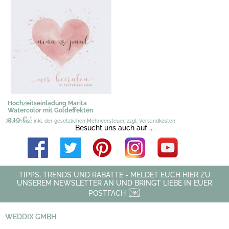
Hochzeitseinladung Marita
Watercolor mit Goldeffekten
2,19 €
*
*Alle Preise inkl. der gesetzlichen Mehrwersteuer, zzgl. Versandkosten
Besucht uns auch auf ...
TIPPS, TRENDS UND RABATTE - MELDET EUCH HIER ZU
UNSEREM NEWSLETTER AN UND BRINGT LIEBE IN EUER
POSTFACH
WEDDIX GMBH