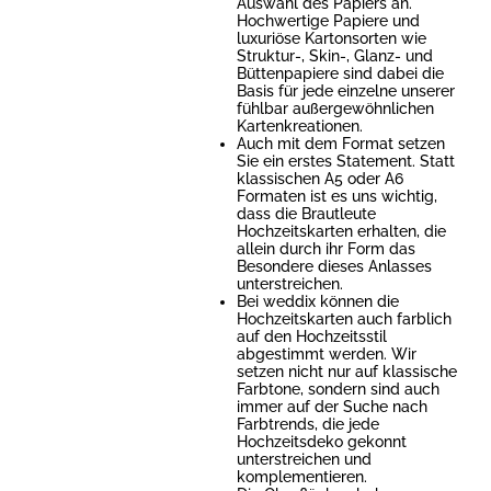
Auswahl des Papiers an.
Hochwertige Papiere und
luxuriöse Kartonsorten wie
Struktur-, Skin-, Glanz- und
Büttenpapiere sind dabei die
Basis für jede einzelne unserer
fühlbar außergewöhnlichen
Kartenkreationen.
Auch mit dem Format setzen
Sie ein erstes Statement. Statt
klassischen A5 oder A6
Formaten ist es uns wichtig,
dass die Brautleute
Hochzeitskarten erhalten, die
allein durch ihr Form das
Besondere dieses Anlasses
unterstreichen.
Bei weddix können die
Hochzeitskarten auch farblich
auf den Hochzeitsstil
abgestimmt werden. Wir
setzen nicht nur auf klassische
Farbtone, sondern sind auch
immer auf der Suche nach
Farbtrends, die jede
Hochzeitsdeko gekonnt
unterstreichen und
komplementieren.