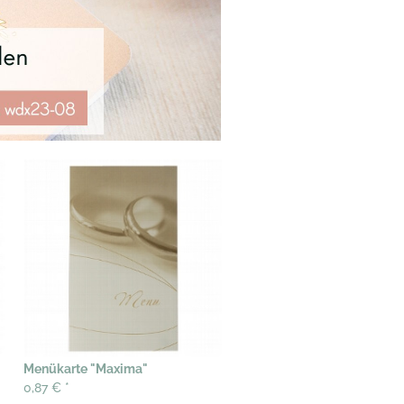
Menükarte "Maxima"
0,87 €
*