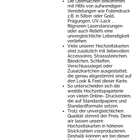
Die Oberflächen bekommen
mit Hilfe von aufwendigen
Veredelungen wie Foliendruck
z.B. in Silber oder Gold,
Prägungen, UV-Lack ,
filigranen Laserstanzungen
oder auch Reliefs eine
unvergleichliche Lebendigkeit
verliehen.
Viele unserer Hochzeitskarten
sind zusätzlich mit liebevollen
Accessoires, Strasssteinchen,
Bändchen, Schleifen,
Verschlusssiegel oder
Zusatzkartchen ausgestattet,
die genau abgestimmt sind auf
den Look & Feel dieser Karte.
So unterscheiden sich die
weddix Hochzeitspapeterie
von vielen Online- Druckereien,
die auf Standardpapiere und
Standardformate setzen.
Trotz der unvergleichlichen
Qualität stimmt der Preis. Denn
wir lassen unsere
Hochzeitskarten in höheren
Stückzahlen vorproduzieren.
Deshalb können wir bei dieser