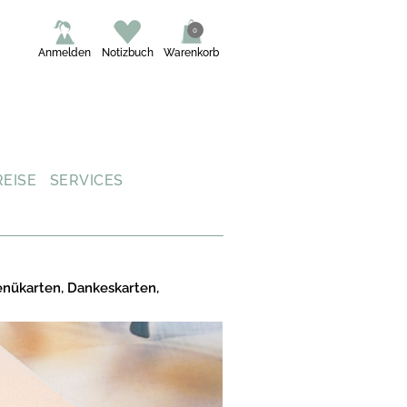
0
Anmelden
Notizbuch
Warenkorb
REISE
SERVICES
enükarten, Dankeskarten,