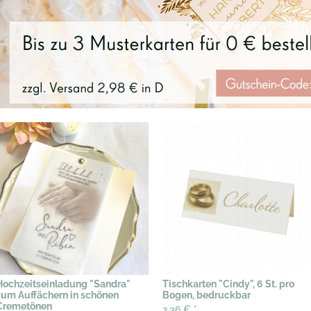
Hochzeitseinladung "Sandra"
Tischkarten "Cindy", 6 St. pro
zum Auffächern in schönen
Bogen, bedruckbar
Cremetönen
2,36 €
*