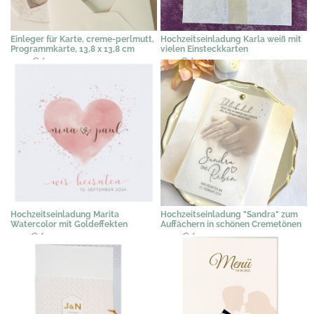
Einleger für Karte, creme-perlmutt,
Hochzeitseinladung Karla weiß mit
Programmkarte, 13,8 x 13,8 cm
vielen Einsteckkarten
0,77 €
*
2,19 €
*
Hochzeitseinladung Marita
Hochzeitseinladung "Sandra" zum
Watercolor mit Goldeffekten
Auffächern in schönen Cremetönen
2,19 €
*
2,49 €
*