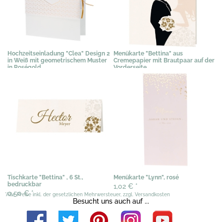
Hochzeitseinladung "Clea" Design 2
Menükarte "Bettina" aus
in Weiß mit geometrischem Muster
Cremepapier mit Brautpaar auf der
in Roségold
Vorderseite
3,58 €
*
1,19 €
*
Tischkarte "Bettina" , 6 St.,
Menükarte "Lynn", rosé
bedruckbar
1,02 €
*
0,50 €
*
*Alle Preise inkl. der gesetzlichen Mehrwersteuer, zzgl. Versandkosten
Besucht uns auch auf ...