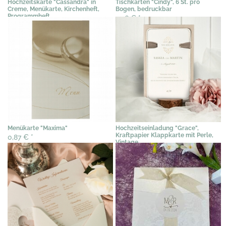
Hochzeitskarte "Cassandra" in
Tischkarten "Cindy", 6 St. pro
Creme, Menükarte, Kirchenheft,
Bogen, bedruckbar
Programmheft
2,36 €
*
0,97 €
0,75 €
*
Menükarte "Maxima"
Hochzeitseinladung "Grace",
Kraftpapier Klappkarte mit Perle,
0,87 €
*
Vintage
2,95 €
*