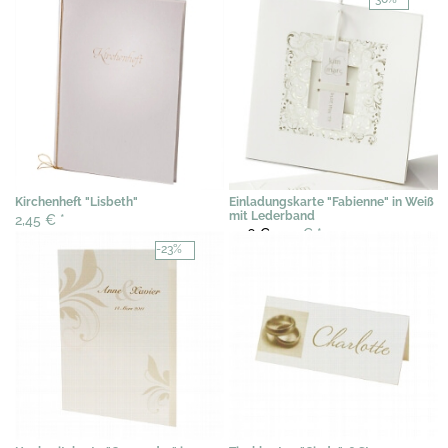
Kirchenheft "Lisbeth"
Einladungskarte "Fabienne" in Weiß
mit Lederband
2,45 €
*
2,56 €
1,79 €
*
-23%