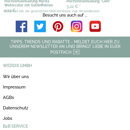
Hochzeitseinladung Marita
Hochzeitseinladung "Leni"
Watercolor mit Goldeffekten
3,22 €
*
2,19 €
*
*Alle Preise inkl. der gesetzlichen Mehrwersteuer, zzgl. Versandkosten
Besucht uns auch auf ...
TIPPS, TRENDS UND RABATTE - MELDET EUCH HIER ZU
UNSEREM NEWSLETTER AN UND BRINGT LIEBE IN EUER
POSTFACH
WEDDIX GMBH
Wir über uns
Impressum
AGBs
Datenschutz
Jobs
B2B SERVICE