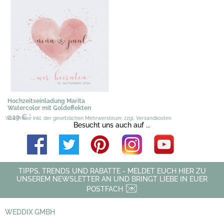
Hochzeitseinladung Marita
Watercolor mit Goldeffekten
2,19 €
*
*Alle Preise inkl. der gesetzlichen Mehrwersteuer, zzgl. Versandkosten
Besucht uns auch auf ...
TIPPS, TRENDS UND RABATTE - MELDET EUCH HIER ZU
UNSEREM NEWSLETTER AN UND BRINGT LIEBE IN EUER
POSTFACH
WEDDIX GMBH