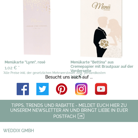
Menükarte "Lynn", rosé
Menükarte "Bettina" aus
Cremepapier mit Brautpaar auf der
1,02 €
*
Vorderseite
*Alle Preise inkl. der gesetzlichen Mehrwersteuer, zzgl. Versandkosten
1,19 €
*
Besucht uns auch auf ...
TIPPS, TRENDS UND RABATTE - MELDET EUCH HIER ZU
UNSEREM NEWSLETTER AN UND BRINGT LIEBE IN EUER
POSTFACH
WEDDIX GMBH