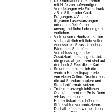
Die Oberflächen bekommen
mit Hilfe von aufwendigen
Veredelungen wie Foliendruck
z.B. in Silber oder Gold,
Prägungen, UV-Lack ,
filigranen Laserstanzungen
oder auch Reliefs eine
unvergleichliche Lebendigkeit
verliehen.
Viele unserer Hochzeitskarten
sind zusätzlich mit liebevollen
Accessoires, Strasssteinchen,
Bändchen, Schleifen,
Verschlusssiegel oder
Zusatzkartchen ausgestattet,
die genau abgestimmt sind auf
den Look & Feel dieser Karte.
So unterscheiden sich die
weddix Hochzeitspapeterie
von vielen Online- Druckereien,
die auf Standardpapiere und
Standardformate setzen.
Trotz der unvergleichlichen
Qualität stimmt der Preis. Denn
wir lassen unsere
Hochzeitskarten in höheren
Stückzahlen vorproduzieren.
Deshalb können wir bei dieser