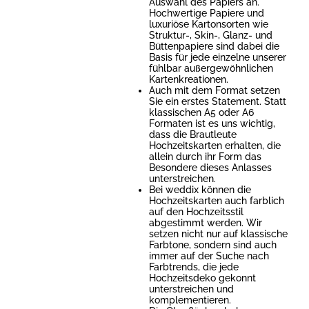
Auswahl des Papiers an.
Hochwertige Papiere und
luxuriöse Kartonsorten wie
Struktur-, Skin-, Glanz- und
Büttenpapiere sind dabei die
Basis für jede einzelne unserer
fühlbar außergewöhnlichen
Kartenkreationen.
Auch mit dem Format setzen
Sie ein erstes Statement. Statt
klassischen A5 oder A6
Formaten ist es uns wichtig,
dass die Brautleute
Hochzeitskarten erhalten, die
allein durch ihr Form das
Besondere dieses Anlasses
unterstreichen.
Bei weddix können die
Hochzeitskarten auch farblich
auf den Hochzeitsstil
abgestimmt werden. Wir
setzen nicht nur auf klassische
Farbtone, sondern sind auch
immer auf der Suche nach
Farbtrends, die jede
Hochzeitsdeko gekonnt
unterstreichen und
komplementieren.