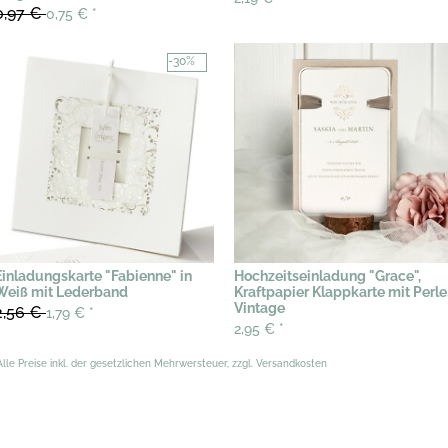
0,97 €
0,75 €
*
-30%
Einladungskarte "Fabienne" in
Hochzeitseinladung "Grace",
Weiß mit Lederband
Kraftpapier Klappkarte mit Perle
Vintage
2,56 €
1,79 €
*
2,95 €
*
Alle Preise inkl. der gesetzlichen Mehrwersteuer, zzgl. Versandkosten