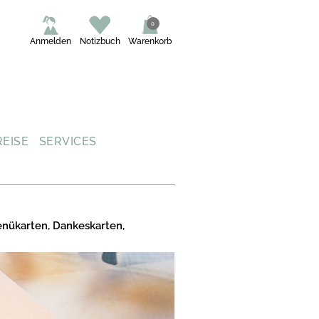
0
Anmelden
Notizbuch
Warenkorb
REISE
SERVICES
enükarten, Dankeskarten,