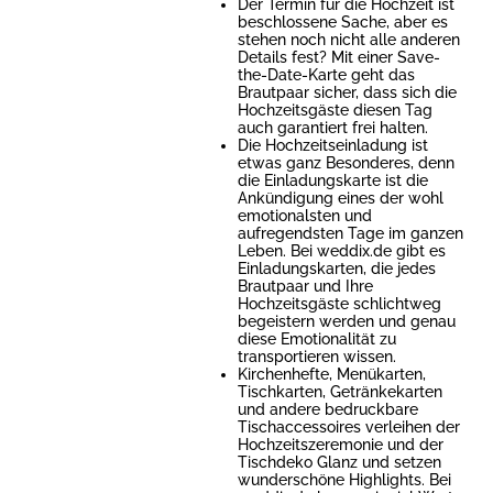
Der Termin für die Hochzeit ist
beschlossene Sache, aber es
stehen noch nicht alle anderen
Details fest? Mit einer Save-
the-Date-Karte geht das
Brautpaar sicher, dass sich die
Hochzeitsgäste diesen Tag
auch garantiert frei halten.
Die Hochzeitseinladung ist
etwas ganz Besonderes, denn
die Einladungskarte ist die
Ankündigung eines der wohl
emotionalsten und
aufregendsten Tage im ganzen
Leben. Bei weddix.de gibt es
Einladungskarten, die jedes
Brautpaar und Ihre
Hochzeitsgäste schlichtweg
begeistern werden und genau
diese Emotionalität zu
transportieren wissen.
Kirchenhefte, Menükarten,
Tischkarten, Getränkekarten
und andere bedruckbare
Tischaccessoires verleihen der
Hochzeitszeremonie und der
Tischdeko Glanz und setzen
wunderschöne Highlights. Bei