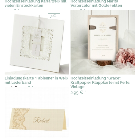
Hochzeitseinladung Karla weiß mit
Hochzeitseinladung Marita
vielen Einsteckkarten
Watercolor mit Goldeffekten
2,19 €
*
2,19 €
*
-30%
Einladungskarte "Fabienne" in Weiß
Hochzeitseinladung "Grace",
mit Lederband
Kraftpapier Klappkarte mit Perle,
Vintage
2,56 €
1,79 €
*
2,95 €
*