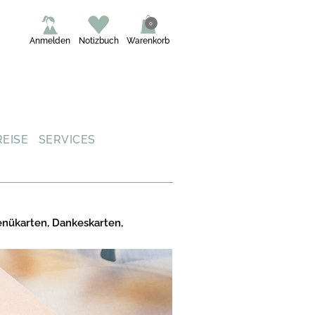
0
Anmelden
Notizbuch
Warenkorb
REISE
SERVICES
enükarten, Dankeskarten,