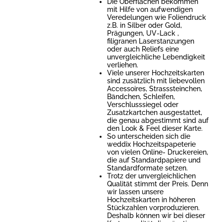
Die Oberflächen bekommen
mit Hilfe von aufwendigen
Veredelungen wie Foliendruck
z.B. in Silber oder Gold,
Prägungen, UV-Lack ,
filigranen Laserstanzungen
oder auch Reliefs eine
unvergleichliche Lebendigkeit
verliehen.
Viele unserer Hochzeitskarten
sind zusätzlich mit liebevollen
Accessoires, Strasssteinchen,
Bändchen, Schleifen,
Verschlusssiegel oder
Zusatzkartchen ausgestattet,
die genau abgestimmt sind auf
den Look & Feel dieser Karte.
So unterscheiden sich die
weddix Hochzeitspapeterie
von vielen Online- Druckereien,
die auf Standardpapiere und
Standardformate setzen.
Trotz der unvergleichlichen
Qualität stimmt der Preis. Denn
wir lassen unsere
Hochzeitskarten in höheren
Stückzahlen vorproduzieren.
Deshalb können wir bei dieser