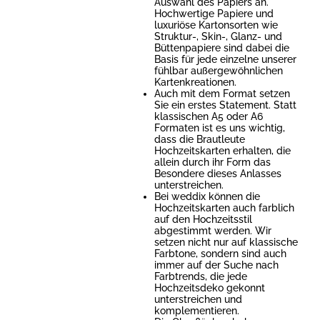
Auswahl des Papiers an.
Hochwertige Papiere und
luxuriöse Kartonsorten wie
Struktur-, Skin-, Glanz- und
Büttenpapiere sind dabei die
Basis für jede einzelne unserer
fühlbar außergewöhnlichen
Kartenkreationen.
Auch mit dem Format setzen
Sie ein erstes Statement. Statt
klassischen A5 oder A6
Formaten ist es uns wichtig,
dass die Brautleute
Hochzeitskarten erhalten, die
allein durch ihr Form das
Besondere dieses Anlasses
unterstreichen.
Bei weddix können die
Hochzeitskarten auch farblich
auf den Hochzeitsstil
abgestimmt werden. Wir
setzen nicht nur auf klassische
Farbtone, sondern sind auch
immer auf der Suche nach
Farbtrends, die jede
Hochzeitsdeko gekonnt
unterstreichen und
komplementieren.