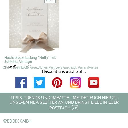
Hochzeitseinladung "Holly" mit
Schleife, Vintage
3,02 €
2,29 €
*
*Alle Preise inkl. der gesetzlichen Mehrwersteuer, zzgl. Versandkosten
Besucht uns auch auf ...
TIPPS, TRENDS UND RABATTE - MELDET EUCH HIER ZU
UNSEREM NEWSLETTER AN UND BRINGT LIEBE IN EUER
POSTFACH
WEDDIX GMBH