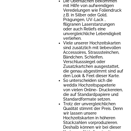
Die Oberflächen bekommen
mit Hilfe von aufwendigen
Veredelungen wie Foliendruck
z.B. in Silber oder Gold,
Prägungen, UV-Lack ,
filigranen Laserstanzungen
oder auch Reliefs eine
unvergleichliche Lebendigkeit
verliehen.
Viele unserer Hochzeitskarten
sind zusätzlich mit liebevollen
Accessoires, Strasssteinchen,
Bändchen, Schleifen,
Verschlusssiegel oder
Zusatzkartchen ausgestattet,
die genau abgestimmt sind auf
den Look & Feel dieser Karte.
So unterscheiden sich die
weddix Hochzeitspapeterie
von vielen Online- Druckereien,
die auf Standardpapiere und
Standardformate setzen.
Trotz der unvergleichlichen
Qualität stimmt der Preis. Denn
wir lassen unsere
Hochzeitskarten in höheren
Stückzahlen vorproduzieren.
Deshalb können wir bei dieser