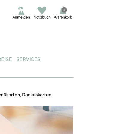
0
Anmelden
Notizbuch
Warenkorb
REISE
SERVICES
enükarten, Dankeskarten,