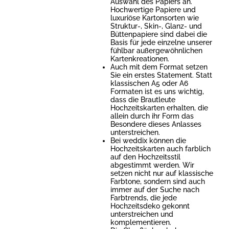
Auswahl des Papiers an.
Hochwertige Papiere und
luxuriöse Kartonsorten wie
Struktur-, Skin-, Glanz- und
Büttenpapiere sind dabei die
Basis für jede einzelne unserer
fühlbar außergewöhnlichen
Kartenkreationen.
Auch mit dem Format setzen
Sie ein erstes Statement. Statt
klassischen A5 oder A6
Formaten ist es uns wichtig,
dass die Brautleute
Hochzeitskarten erhalten, die
allein durch ihr Form das
Besondere dieses Anlasses
unterstreichen.
Bei weddix können die
Hochzeitskarten auch farblich
auf den Hochzeitsstil
abgestimmt werden. Wir
setzen nicht nur auf klassische
Farbtone, sondern sind auch
immer auf der Suche nach
Farbtrends, die jede
Hochzeitsdeko gekonnt
unterstreichen und
komplementieren.