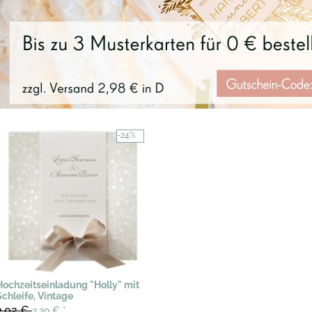
-24%
Hochzeitseinladung "Holly" mit
Schleife, Vintage
3,02 €
2,29 €
*