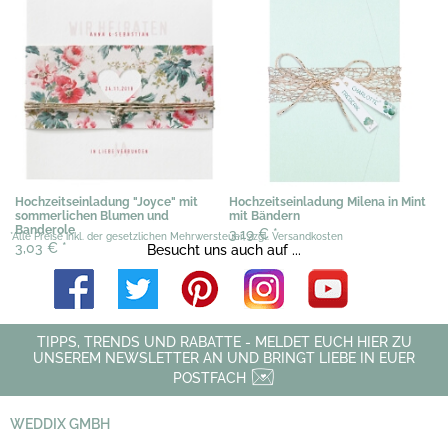
Hochzeitseinladung "Joyce" mit
Hochzeitseinladung Milena in Mint
sommerlichen Blumen und
mit Bändern
Banderole
3,19 €
*
*Alle Preise inkl. der gesetzlichen Mehrwersteuer, zzgl. Versandkosten
3,03 €
*
Besucht uns auch auf ...
TIPPS, TRENDS UND RABATTE - MELDET EUCH HIER ZU
UNSEREM NEWSLETTER AN UND BRINGT LIEBE IN EUER
POSTFACH
WEDDIX GMBH