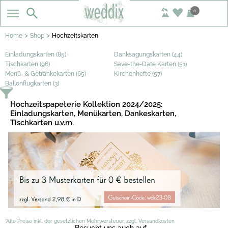
0
>
>
Home
Shop
Hochzeitskarten
Einladungskarten (85)
Danksagungskarten (44)
Tischkarten (96)
Save-the-Date Karten (51)
Menü- & Getränkekarten (65)
Kirchenhefte (57)
Ballonflugkarten (3)
Hochzeitspapeterie Kollektion 2024/2025:
Einladungskarten, Menükarten, Dankeskarten,
Tischkarten u.v.m.
*Alle Preise inkl. der gesetzlichen Mehrwersteuer, zzgl. Versandkosten
Besucht uns auch auf ...