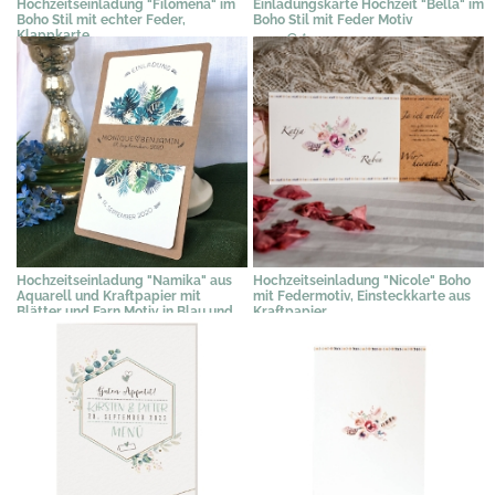
Hochzeitseinladung "Filomena" im
Einladungskarte Hochzeit "Bella" im
Boho Stil mit echter Feder,
Boho Stil mit Feder Motiv
Klappkarte
2,25 €
*
2,35 €
*
Hochzeitseinladung "Namika" aus
Hochzeitseinladung "Nicole" Boho
Aquarell und Kraftpapier mit
mit Federmotiv, Einsteckkarte aus
Blätter und Farn Motiv in Blau und
Kraftpapier
Grün
1,90 €
*
2,09 €
*