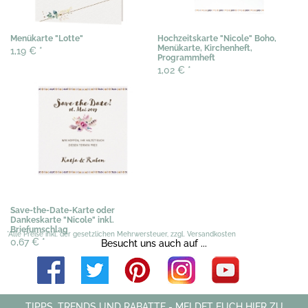
Menükarte "Lotte"
Hochzeitskarte "Nicole" Boho,
Menükarte, Kirchenheft,
1,19 €
*
Programmheft
1,02 €
*
Save-the-Date-Karte oder
Dankeskarte "Nicole" inkl.
Briefumschlag
*Alle Preise inkl. der gesetzlichen Mehrwersteuer, zzgl. Versandkosten
0,67 €
*
Besucht uns auch auf ...
TIPPS, TRENDS UND RABATTE - MELDET EUCH HIER ZU