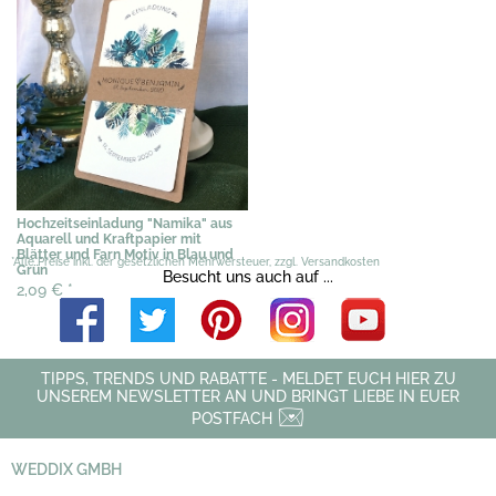
Hochzeitseinladung "Namika" aus
Aquarell und Kraftpapier mit
Blätter und Farn Motiv in Blau und
*Alle Preise inkl. der gesetzlichen Mehrwersteuer, zzgl. Versandkosten
Grün
Besucht uns auch auf ...
2,09 €
*
TIPPS, TRENDS UND RABATTE - MELDET EUCH HIER ZU
UNSEREM NEWSLETTER AN UND BRINGT LIEBE IN EUER
POSTFACH
WEDDIX GMBH