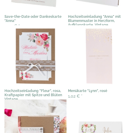
Save-the-Date oder Dankeskarte
Hochzeitseinladung "Anna" mit
"Anna"
Blumenmuster in Herzform,
Aufklappkarte, Vintage
0,44 €
*
2,04 €
*
Hochzeitseinladung "Fleur", rosa,
Menükarte "Lynn", rosé
Kraftpapier mit Spitze und Blüten
1,02 €
*
Vintage
3,89 €
*