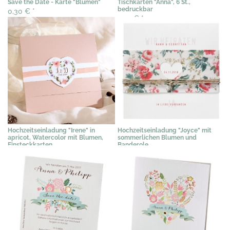
Save the Date - Karte "Blumen"
Tischkarten "Anna", 6 St.,
bedruckbar
0,30 €
*
3,07 €
*
Hochzeitseinladung "Irene" in
Hochzeitseinladung "Joyce" mit
apricot, Watercolor mit Blumen,
sommerlichen Blumen und
Einsteckkarten
Banderole
3,03 €
*
3,03 €
*