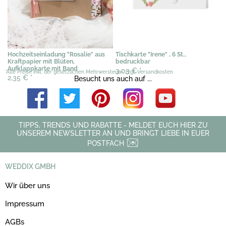
Hochzeitseinladung "Rosalie" aus
Tischkarte "Irene" , 6 St.,
Kraftpapier mit Blüten,
bedruckbar
Aufklappkarte mit Band
3,03 €
*
*Alle Preise inkl. der gesetzlichen Mehrwersteuer, zzgl. Versandkosten
2,35 €
*
Besucht uns auch auf ...
TIPPS, TRENDS UND RABATTE - MELDET EUCH HIER ZU
UNSEREM NEWSLETTER AN UND BRINGT LIEBE IN EUER
POSTFACH
WEDDIX GMBH
Wir über uns
Impressum
AGBs