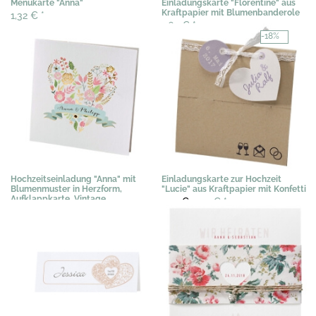
Menükarte "Anna"
Einladungskarte "Florentine" aus
Kraftpapier mit Blumenbanderole
1,32 €
*
1,63 €
*
-18%
Hochzeitseinladung "Anna" mit
Einladungskarte zur Hochzeit
Blumenmuster in Herzform,
"Lucie" aus Kraftpapier mit Konfetti
Aufklappkarte, Vintage
2,91 €
2,39 €
*
2,04 €
*