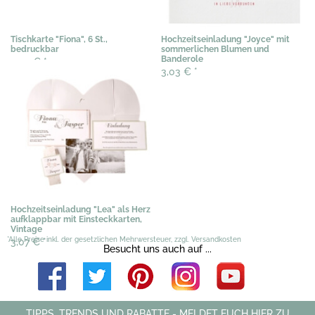
Tischkarte "Fiona", 6 St.,
Hochzeitseinladung "Joyce" mit
bedruckbar
sommerlichen Blumen und
Banderole
3,03 €
*
3,03 €
*
Hochzeitseinladung "Lea" als Herz
aufklappbar mit Einsteckkarten,
Vintage
*Alle Preise inkl. der gesetzlichen Mehrwersteuer, zzgl. Versandkosten
3,07 €
*
Besucht uns auch auf ...
TIPPS, TRENDS UND RABATTE - MELDET EUCH HIER ZU