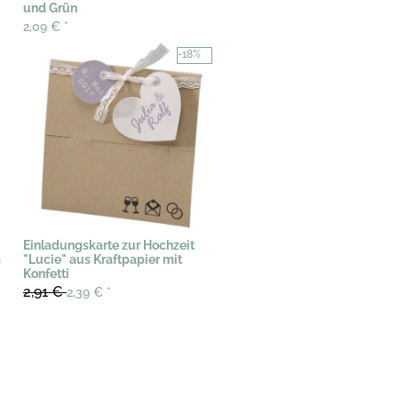
und Grün
2,09 €
*
-18%
Einladungskarte zur Hochzeit
m
"Lucie" aus Kraftpapier mit
Konfetti
2,91 €
2,39 €
*