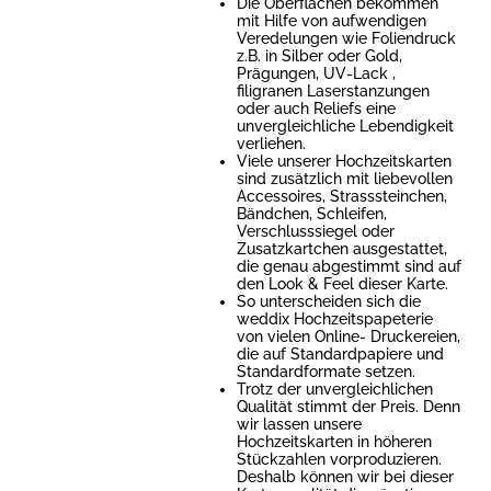
Die Oberflächen bekommen
mit Hilfe von aufwendigen
Veredelungen wie Foliendruck
z.B. in Silber oder Gold,
Prägungen, UV-Lack ,
filigranen Laserstanzungen
oder auch Reliefs eine
unvergleichliche Lebendigkeit
verliehen.
Viele unserer Hochzeitskarten
sind zusätzlich mit liebevollen
Accessoires, Strasssteinchen,
Bändchen, Schleifen,
Verschlusssiegel oder
Zusatzkartchen ausgestattet,
die genau abgestimmt sind auf
den Look & Feel dieser Karte.
So unterscheiden sich die
weddix Hochzeitspapeterie
von vielen Online- Druckereien,
die auf Standardpapiere und
Standardformate setzen.
Trotz der unvergleichlichen
Qualität stimmt der Preis. Denn
wir lassen unsere
Hochzeitskarten in höheren
Stückzahlen vorproduzieren.
Deshalb können wir bei dieser