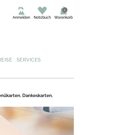
0
Anmelden
Notizbuch
Warenkorb
REISE
SERVICES
enükarten, Dankeskarten,