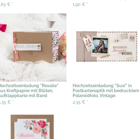
1,63 €
*
1,90 €
*
Hochzeitseinladung "Rosalie"
Hochzeitseinladung "Susi" in
aus Kraftpapier mit Blüten,
Postkartenoptik mit bedruckte
Aufklappkarte mit Band
Polaroidfoto, Vintage
2,35 €
*
2,35 €
*