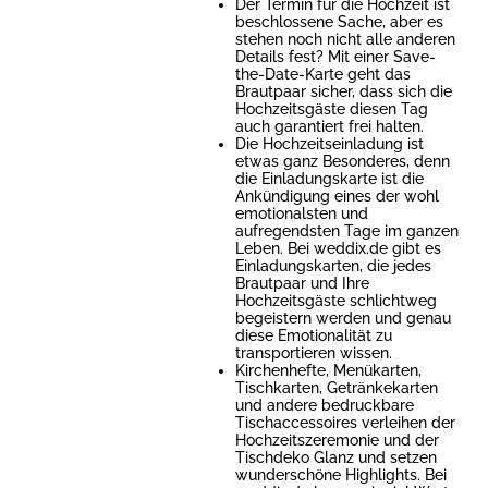
Der Termin für die Hochzeit ist
beschlossene Sache, aber es
stehen noch nicht alle anderen
Details fest? Mit einer Save-
the-Date-Karte geht das
Brautpaar sicher, dass sich die
Hochzeitsgäste diesen Tag
auch garantiert frei halten.
Die Hochzeitseinladung ist
etwas ganz Besonderes, denn
die Einladungskarte ist die
Ankündigung eines der wohl
emotionalsten und
aufregendsten Tage im ganzen
Leben. Bei weddix.de gibt es
Einladungskarten, die jedes
Brautpaar und Ihre
Hochzeitsgäste schlichtweg
begeistern werden und genau
diese Emotionalität zu
transportieren wissen.
Kirchenhefte, Menükarten,
Tischkarten, Getränkekarten
und andere bedruckbare
Tischaccessoires verleihen der
Hochzeitszeremonie und der
Tischdeko Glanz und setzen
wunderschöne Highlights. Bei