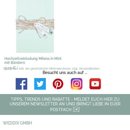
Hochzeitseinladung Milena in Mint
mit Bändern
3,19 €
*
*Alle Preise inkl. der gesetzlichen Mehrwersteuer, zzgl. Versandkosten
Besucht uns auch auf ...
TIPPS, TRENDS UND RABATTE - MELDET EUCH HIER ZU
UNSEREM NEWSLETTER AN UND BRINGT LIEBE IN EUER
POSTFACH
WEDDIX GMBH