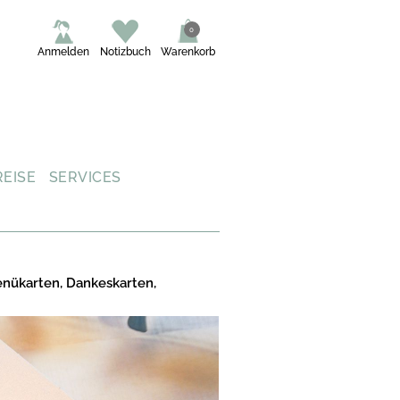
0
Anmelden
Notizbuch
Warenkorb
REISE
SERVICES
enükarten, Dankeskarten,