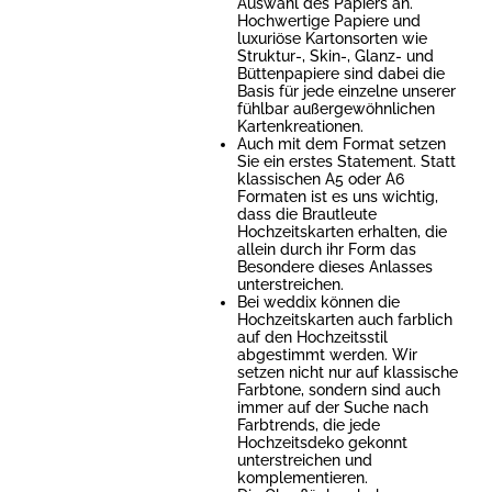
Auswahl des Papiers an.
Hochwertige Papiere und
luxuriöse Kartonsorten wie
Struktur-, Skin-, Glanz- und
Büttenpapiere sind dabei die
Basis für jede einzelne unserer
fühlbar außergewöhnlichen
Kartenkreationen.
Auch mit dem Format setzen
Sie ein erstes Statement. Statt
klassischen A5 oder A6
Formaten ist es uns wichtig,
dass die Brautleute
Hochzeitskarten erhalten, die
allein durch ihr Form das
Besondere dieses Anlasses
unterstreichen.
Bei weddix können die
Hochzeitskarten auch farblich
auf den Hochzeitsstil
abgestimmt werden. Wir
setzen nicht nur auf klassische
Farbtone, sondern sind auch
immer auf der Suche nach
Farbtrends, die jede
Hochzeitsdeko gekonnt
unterstreichen und
komplementieren.