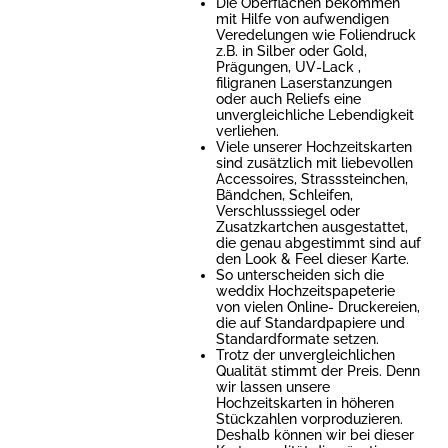
Die Oberflächen bekommen
mit Hilfe von aufwendigen
Veredelungen wie Foliendruck
z.B. in Silber oder Gold,
Prägungen, UV-Lack ,
filigranen Laserstanzungen
oder auch Reliefs eine
unvergleichliche Lebendigkeit
verliehen.
Viele unserer Hochzeitskarten
sind zusätzlich mit liebevollen
Accessoires, Strasssteinchen,
Bändchen, Schleifen,
Verschlusssiegel oder
Zusatzkartchen ausgestattet,
die genau abgestimmt sind auf
den Look & Feel dieser Karte.
So unterscheiden sich die
weddix Hochzeitspapeterie
von vielen Online- Druckereien,
die auf Standardpapiere und
Standardformate setzen.
Trotz der unvergleichlichen
Qualität stimmt der Preis. Denn
wir lassen unsere
Hochzeitskarten in höheren
Stückzahlen vorproduzieren.
Deshalb können wir bei dieser