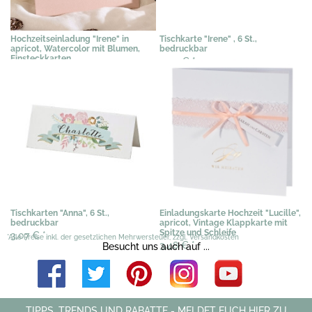
Hochzeitseinladung "Irene" in
Tischkarte "Irene" , 6 St.,
apricot, Watercolor mit Blumen,
bedruckbar
Einsteckkarten
3,03 €
*
3,03 €
*
Tischkarten "Anna", 6 St.,
Einladungskarte Hochzeit "Lucille",
bedruckbar
apricot, Vintage Klappkarte mit
Spitze und Schleife
3,07 €
*
*Alle Preise inkl. der gesetzlichen Mehrwersteuer, zzgl. Versandkosten
3,48 €
*
Besucht uns auch auf ...
TIPPS, TRENDS UND RABATTE - MELDET EUCH HIER ZU