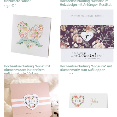
Menükarte "Anna"
Hochzeitseinladung "Kerstin" im
Holzdesign mit Anhänger, Rustikal
1,32 €
*
1,53 €
*
Hochzeitseinladung "Anna" mit
Hochzeitseinladung "Angelina" mit
Blumenmuster in Herzform,
Blumenmotiv zum Aufklappen
Aufklappkarte, Vintage
2,09 €
*
2,04 €
*