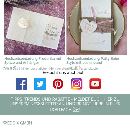
Hochzeitseinladung Frederika mit
Hochzeitseinladung Patty Boho
Spitze und Anhänger
Style mit Leinenband
2,39 €
*
2,19 €
*
*Alle Preise inkl. der gesetzlichen Mehrwersteuer, zzgl. Versandkosten
Besucht uns auch auf ...
TIPPS, TRENDS UND RABATTE - MELDET EUCH HIER ZU
UNSEREM NEWSLETTER AN UND BRINGT LIEBE IN EUER
POSTFACH
WEDDIX GMBH