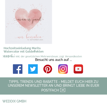
Hochzeitseinladung Marita
Watercolor mit Goldeffekten
2,19 €
*
*Alle Preise inkl. der gesetzlichen Mehrwersteuer, zzgl. Versandkosten
Besucht uns auch auf ...
TIPPS, TRENDS UND RABATTE - MELDET EUCH HIER ZU
UNSEREM NEWSLETTER AN UND BRINGT LIEBE IN EUER
POSTFACH
WEDDIX GMBH