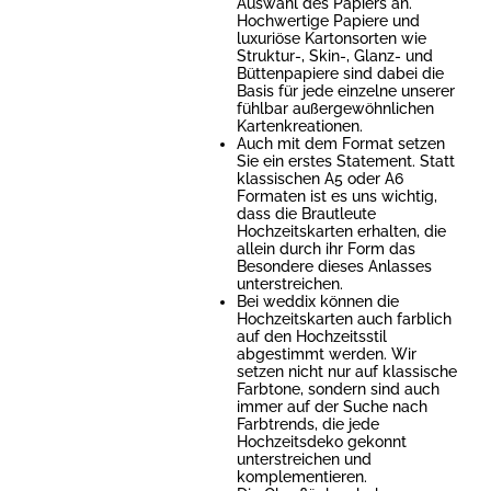
Auswahl des Papiers an.
Hochwertige Papiere und
luxuriöse Kartonsorten wie
Struktur-, Skin-, Glanz- und
Büttenpapiere sind dabei die
Basis für jede einzelne unserer
fühlbar außergewöhnlichen
Kartenkreationen.
Auch mit dem Format setzen
Sie ein erstes Statement. Statt
klassischen A5 oder A6
Formaten ist es uns wichtig,
dass die Brautleute
Hochzeitskarten erhalten, die
allein durch ihr Form das
Besondere dieses Anlasses
unterstreichen.
Bei weddix können die
Hochzeitskarten auch farblich
auf den Hochzeitsstil
abgestimmt werden. Wir
setzen nicht nur auf klassische
Farbtone, sondern sind auch
immer auf der Suche nach
Farbtrends, die jede
Hochzeitsdeko gekonnt
unterstreichen und
komplementieren.