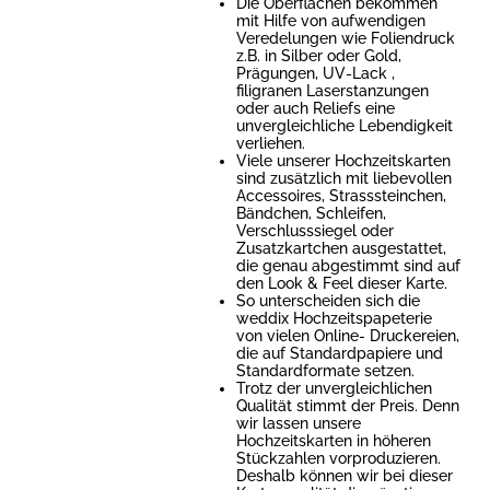
Die Oberflächen bekommen
mit Hilfe von aufwendigen
Veredelungen wie Foliendruck
z.B. in Silber oder Gold,
Prägungen, UV-Lack ,
filigranen Laserstanzungen
oder auch Reliefs eine
unvergleichliche Lebendigkeit
verliehen.
Viele unserer Hochzeitskarten
sind zusätzlich mit liebevollen
Accessoires, Strasssteinchen,
Bändchen, Schleifen,
Verschlusssiegel oder
Zusatzkartchen ausgestattet,
die genau abgestimmt sind auf
den Look & Feel dieser Karte.
So unterscheiden sich die
weddix Hochzeitspapeterie
von vielen Online- Druckereien,
die auf Standardpapiere und
Standardformate setzen.
Trotz der unvergleichlichen
Qualität stimmt der Preis. Denn
wir lassen unsere
Hochzeitskarten in höheren
Stückzahlen vorproduzieren.
Deshalb können wir bei dieser