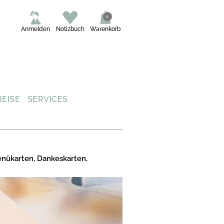
0
Anmelden
Notizbuch
Warenkorb
REISE
SERVICES
enükarten, Dankeskarten,