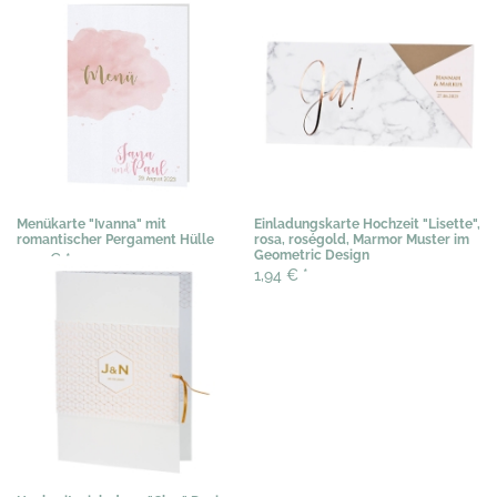
Menükarte "Ivanna" mit
Einladungskarte Hochzeit "Lisette",
romantischer Pergament Hülle
rosa, roségold, Marmor Muster im
Geometric Design
1,20 €
*
1,94 €
*