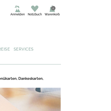
0
Anmelden
Notizbuch
Warenkorb
REISE
SERVICES
enükarten, Dankeskarten,