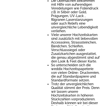
Die Oberflächen bekommen
mit Hilfe von aufwendigen
Veredelungen wie Foliendruck
z.B. in Silber oder Gold,
Prägungen, UV-Lack ,
filigranen Laserstanzungen
oder auch Reliefs eine
unvergleichliche Lebendigkeit
verliehen.
Viele unserer Hochzeitskarten
sind zusätzlich mit liebevollen
Accessoires, Strasssteinchen,
Bändchen, Schleifen,
Verschlusssiegel oder
Zusatzkartchen ausgestattet,
die genau abgestimmt sind auf
den Look & Feel dieser Karte.
So unterscheiden sich die
weddix Hochzeitspapeterie
von vielen Online- Druckereien,
die auf Standardpapiere und
Standardformate setzen.
Trotz der unvergleichlichen
Qualität stimmt der Preis. Denn
wir lassen unsere
Hochzeitskarten in höheren
Stückzahlen vorproduzieren.
Deshalb können wir bei dieser