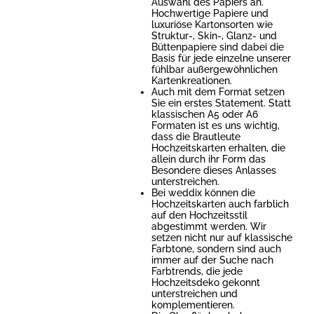
Auswahl des Papiers an.
Hochwertige Papiere und
luxuriöse Kartonsorten wie
Struktur-, Skin-, Glanz- und
Büttenpapiere sind dabei die
Basis für jede einzelne unserer
fühlbar außergewöhnlichen
Kartenkreationen.
Auch mit dem Format setzen
Sie ein erstes Statement. Statt
klassischen A5 oder A6
Formaten ist es uns wichtig,
dass die Brautleute
Hochzeitskarten erhalten, die
allein durch ihr Form das
Besondere dieses Anlasses
unterstreichen.
Bei weddix können die
Hochzeitskarten auch farblich
auf den Hochzeitsstil
abgestimmt werden. Wir
setzen nicht nur auf klassische
Farbtone, sondern sind auch
immer auf der Suche nach
Farbtrends, die jede
Hochzeitsdeko gekonnt
unterstreichen und
komplementieren.