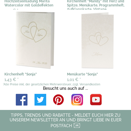
Hochzeitseinladung Marita
Kirchenheft "Mandy" mit Herz und
Watercolor mit Goldeffekten
Spitze, Menükarte, Programmheft,
Aufklappkarte, Vintage
2,19 €
*
1,53 €
*
Kirchenheft "Sonja"
Menükarte "Sonja"
1,43 €
*
1,01 €
*
*Alle Preise inkl. der gesetzlichen Mehrwersteuer, zzgl. Versandkosten
Besucht uns auch auf ...
TIPPS, TRENDS UND RABATTE - MELDET EUCH HIER ZU
UNSEREM NEWSLETTER AN UND BRINGT LIEBE IN EUER
POSTFACH